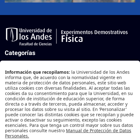
Categorías
Mecánica
Mecánica de Fluidos
Oscilaciones y Ondas
Termodinámica
Electricidad y Magnetismo
Física Moderna
Contáctanos
Edificio B-202