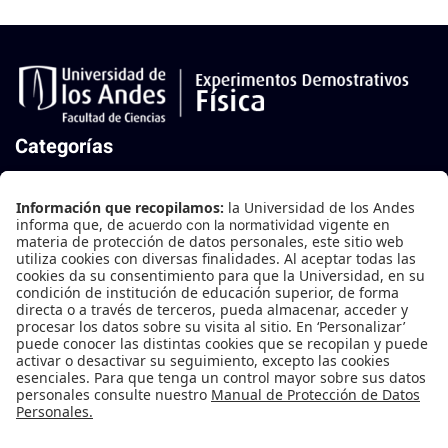
Categorías
Mecánica
Mecánica de Fluidos
Oscilaciones y Ondas
Termodinámica
Electricidad y Magnetismo
Física Moderna
Contáctanos
Edificio B-202