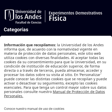
Categorías
Mecánica
Mecánica de Fluidos
Oscilaciones y Ondas
Termodinámica
Electricidad y Magnetismo
Física Moderna
Contáctanos
Edificio B-202
Teléfono: +57 601 3394999 Ext: 3641